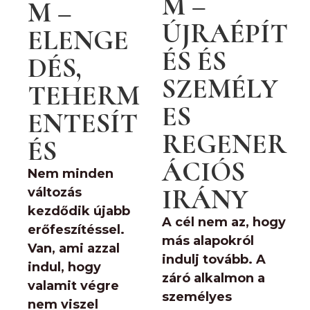
M –
M –
ÚJRAÉPÍT
ELENGE
ÉS ÉS
DÉS,
SZEMÉLY
TEHERM
ES
ENTESÍT
REGENER
ÉS
ÁCIÓS
Nem minden
IRÁNY
változás
kezdődik újabb
A cél nem az, hogy
erőfeszítéssel.
más alapokról
Van, ami azzal
indulj tovább.
A
indul, hogy
záró alkalmon a
valamit végre
személyes
nem viszel