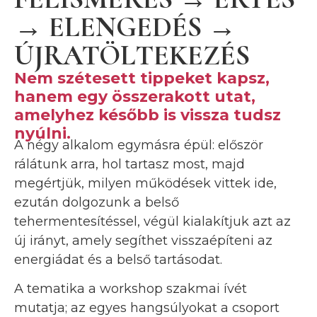
→ ELENGEDÉS →
ÚJRATÖLTEKEZÉS
Nem szétesett tippeket kapsz,
hanem egy összerakott utat,
amelyhez később is vissza tudsz
nyúlni.
A négy alkalom egymásra épül: először
rálátunk arra, hol tartasz most, majd
megértjük, milyen működések vittek ide,
ezután dolgozunk a belső
tehermentesítéssel, végül kialakítjuk azt az
új irányt, amely segíthet visszaépíteni az
energiádat és a belső tartásodat.
A tematika a workshop szakmai ívét
mutatja; az egyes hangsúlyokat a csoport