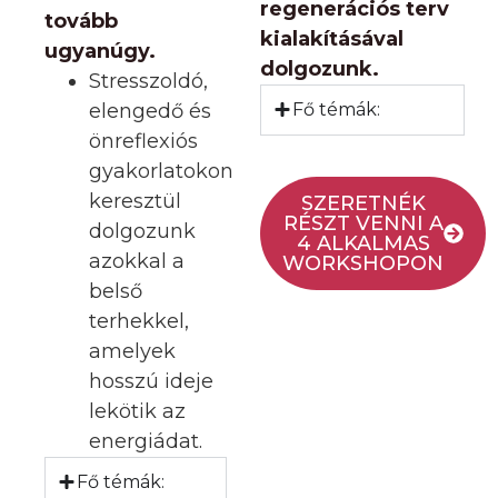
regenerációs terv
tovább
kialakításával
ugyanúgy.
dolgozunk.
Stresszoldó,
elengedő és
Fő témák:
önreflexiós
gyakorlatokon
keresztül
SZERETNÉK
RÉSZT VENNI A
dolgozunk
4 ALKALMAS
azokkal a
WORKSHOPON
belső
terhekkel,
amelyek
hosszú ideje
lekötik az
energiádat.
Fő témák: