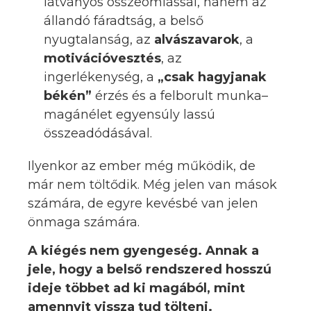
látványos összeomlással, hanem az
állandó fáradtság, a belső
nyugtalanság, az
alvászavarok
, a
motivációvesztés
, az
ingerlékenység, a
„csak hagyjanak
békén”
érzés és a felborult munka–
magánélet egyensúly lassú
összeadódásával.
Ilyenkor az ember még működik, de
már nem töltődik. Még jelen van mások
számára, de egyre kevésbé van jelen
önmaga számára.
A kiégés nem gyengeség. Annak a
jele, hogy a belső rendszered hosszú
ideje többet ad ki magából, mint
amennyit vissza tud tölteni.