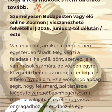
tovább.
Személyesen Budapesten vagy élő
online Zoomon | visszanézhető
felvétellel | 2026. június 2-től délután /
este
Van egy pont, amikor az ember nem
egyszerűen fáradt. Még végzi a
feladatait, helytáll, dönt, szervez, jelen
van mások számára, de közben egyre
kevesebb benne az öröm, az energia és
a belső nyugalom. Ez a workshop abban
segít, hogy felismerd, hol tartasz a
kiégés folyamatában, megértsd, mi
merít ki valójában, és elindulj vissza
önmagadhoz, az erődhöz és egy