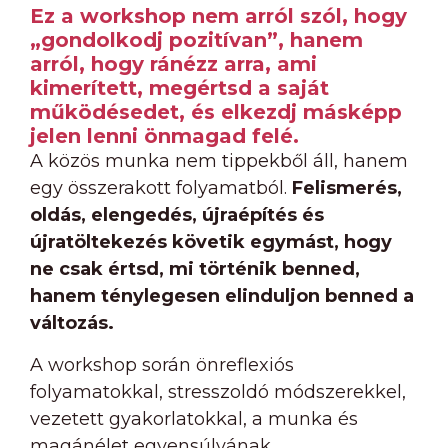
Ez a workshop nem arról szól, hogy
„gondolkodj pozitívan”, hanem
arról, hogy ránézz arra, ami
kimerített, megértsd a saját
működésedet, és elkezdj másképp
jelen lenni önmagad felé.
A közös munka nem tippekből áll, hanem
egy összerakott folyamatból.
Felismerés,
oldás, elengedés, újraépítés és
újratöltekezés követik egymást, hogy
ne csak értsd, mi történik benned,
hanem ténylegesen elinduljon benned a
változás.
A workshop során önreflexiós
folyamatokkal, stresszoldó módszerekkel,
vezetett gyakorlatokkal, a munka és
magánélet egyensúlyának