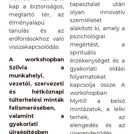
tapasztalat után
kap a biztonságos,
olyan innovatív
megtartó tér, az
szemléletet
élményalapú
alakított ki, amely a
tanulás és az
pszichológiai
erőforrásokhoz való
megértést, a
visszakapcsolódás.
spirituális
A workshopban
érzékenységet és a
Szilvia a
gyakorlati oldási
munkahelyi,
folyamatokat
vezetői, szervezeti
kapcsolja össze. A
és hétköznapi
workshopban
túlterhelési minták
Myrtill a belső
felismerésében,
mintázatok, a lelki
valamint a
terhek, az
gyakorlati
elengedés és az
újraépítésben
újrarendeződés