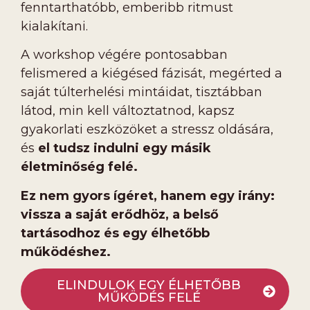
fenntarthatóbb, emberibb ritmust
kialakítani.
A workshop végére pontosabban
felismered a kiégésed fázisát, megérted a
saját túlterhelési mintáidat, tisztábban
látod, min kell változtatnod, kapsz
gyakorlati eszközöket a stressz oldására,
és
el tudsz indulni egy másik
életminőség felé.
Ez nem gyors ígéret, hanem egy irány:
vissza a saját erődhöz, a belső
tartásodhoz és egy élhetőbb
működéshez.
ELINDULOK EGY ÉLHETŐBB
MŰKÖDÉS FELÉ