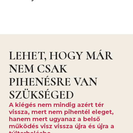
LEHET, HOGY MÁR
NEM CSAK
PIHENÉSRE VAN
SZÜKSÉGED
A kiégés nem mindig azért tér
vissza, mert nem pihentél eleget,
hanem mert ugyanaz a belső
működés visz vissza újra és újra a