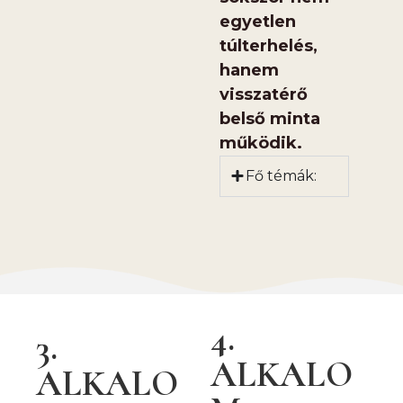
egyetlen
túlterhelés,
hanem
visszatérő
belső minta
működik.
Fő témák:
4.
3.
ALKALO
ALKALO