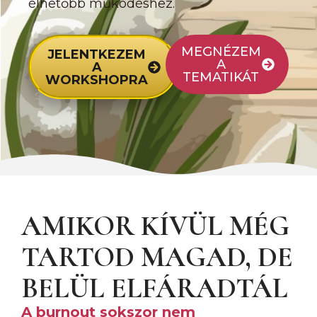
élhetőbb működéshez.
MEGNÉZEM
JELENTKEZEM
A
A
TEMATIKÁT
WORKSHOPRA
AMIKOR KÍVÜL MÉG
TARTOD MAGAD, DE
BELÜL ELFÁRADTÁL
A burnout sokszor nem