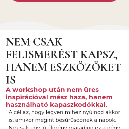
NEM CSAK
FELISMERÉST KAPSZ,
HANEM ESZKÖZÖKET
IS
A workshop után nem üres
inspirációval mész haza, hanem
használható kapaszkodókkal.
A cél az, hogy legyen mihez nyúlnod akkor
is, amikor megint besűrűsödnek a napok.
Ne csak egy jó élmény maradjon ez a négy