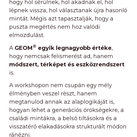
hogy hol sérülnek, hol akadnak el, hol
lépnek vissza, hol választanak újra hasonló
mintát. Mégis azt tapasztalják, hogy a
puszta megértés nem hoz valódi
elmozdulást.
®
A
GEOM
egyik legnagyobb értéke
,
hogy nemcsak felismerést ad, hanem
módszert, térképet és eszközrendszert
is.
A workshopon nem csupán egy mély
élményben veszel részt, hanem
megtanulod annak az alaplogikáját is,
hogyan lehet a generációs örökségekre, a
családi mintákra, a belső tiltásokra és a
visszatérő elakadásokra strukturált módon
ránézni.