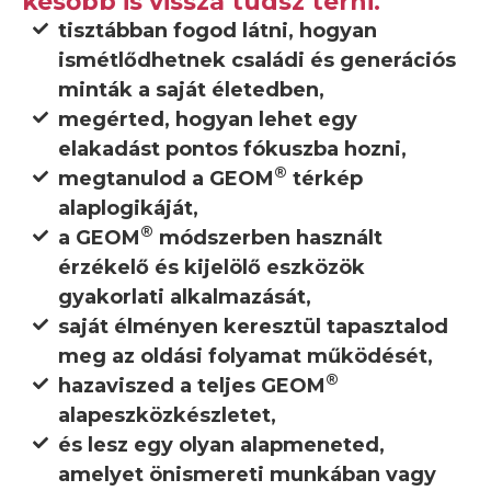
később is vissza tudsz térni.
tisztábban fogod látni, hogyan
ismétlődhetnek családi és generációs
minták a saját életedben,
megérted, hogyan lehet egy
elakadást pontos fókuszba hozni,
®
megtanulod a GEOM
térkép
alaplogikáját,
®
a GEOM
módszerben használt
érzékelő és kijelölő eszközök
gyakorlati alkalmazását,
saját élményen keresztül tapasztalod
meg az oldási folyamat működését,
®
hazaviszed a teljes GEOM
alapeszközkészletet,
és lesz egy olyan alapmeneted,
amelyet önismereti munkában vagy