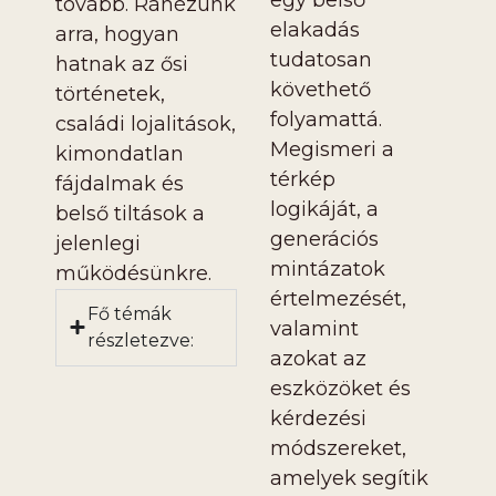
tovább. Ránézünk
elakadás
arra, hogyan
tudatosan
hatnak az ősi
követhető
történetek,
folyamattá.
családi lojalitások,
Megismeri a
kimondatlan
térkép
fájdalmak és
logikáját, a
belső tiltások a
generációs
jelenlegi
mintázatok
működésünkre.
értelmezését,
Fő témák
valamint
részletezve:
azokat az
eszközöket és
kérdezési
módszereket,
amelyek segítik