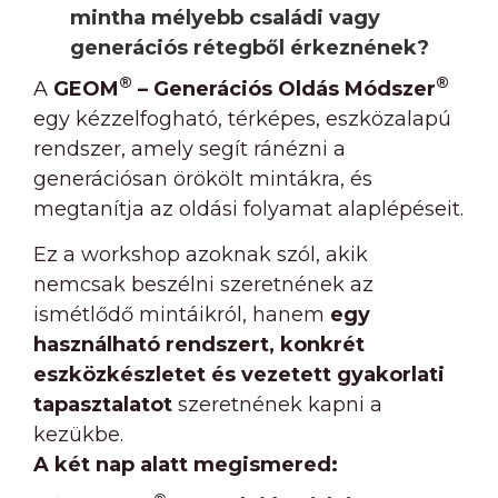
mintha mélyebb családi vagy
generációs rétegből érkeznének?
®
®
A
GEOM
– Generációs Oldás Módszer
egy kézzelfogható, térképes, eszközalapú
rendszer, amely segít ránézni a
generációsan örökölt mintákra, és
megtanítja az oldási folyamat alaplépéseit.
Ez a workshop azoknak szól, akik
nemcsak beszélni szeretnének az
ismétlődő mintáikról, hanem
egy
használható rendszert, konkrét
eszközkészletet és vezetett gyakorlati
tapasztalatot
szeretnének kapni a
kezükbe.
A két nap alatt megismered: