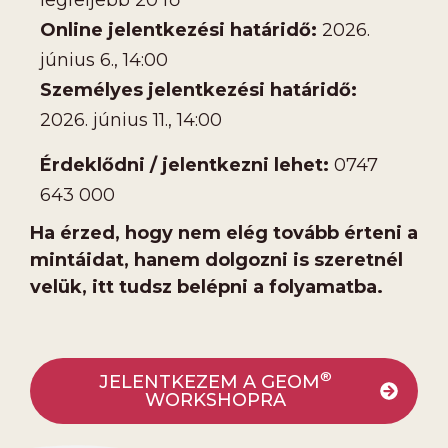
legfeljebb 20 fő
Online jelentkezési határidő:
2026.
június 6., 14:00
Személyes jelentkezési határidő:
2026. június 11., 14:00
Érdeklődni / jelentkezni lehet:
0747
643 000
Ha érzed, hogy nem elég tovább érteni a
mintáidat, hanem dolgozni is szeretnél
velük, itt tudsz belépni a folyamatba.
®
JELENTKEZEM A GEOM
WORKSHOPRA