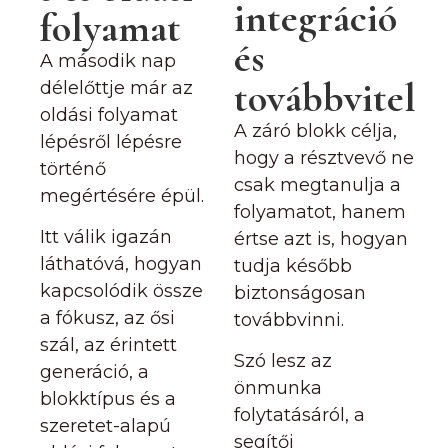
integráció
folyamat
és
A második nap
továbbvitel
délelőttje már az
oldási folyamat
A záró blokk célja,
lépésről lépésre
hogy a résztvevő ne
történő
csak megtanulja a
megértésére épül.
folyamatot, hanem
Itt válik igazán
értse azt is, hogyan
láthatóvá, hogyan
tudja később
kapcsolódik össze
biztonságosan
a fókusz, az ősi
továbbvinni.
szál, az érintett
Szó lesz az
generáció, a
önmunka
blokktípus és a
folytatásáról, a
szeretet-alapú
segítői