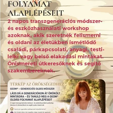
FOLYAMAT
ALAPLÉPÉSEIT
2 napos transzgenerációs módszer-
és eszközhasználati workshop
azoknak, akik szeretnék felismerni
és oldani az életükben ismétlődő
családi, párkapcsolati, anyagi, testi-
lelki vagy belső elakadási mintákat.
Önismereti útkeresőknek és segítő
szakembereknek.