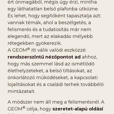
ért önmagából, mégis úgy érzi, mintha
egy láthatatlan belső plafonba ütközne.
És lehet, hogy segítőként tapasztalja azt:
vannak témák, ahol a beszélgetés, a
felismerés és a tudatosítás már nem
elegendő, mert az elakadás mélyebb
rétegekben gyökerezik.
®
A GEOM
itt válik valódi eszközzé:
rendszerszintű nézőpontot ad
ahhoz,
hogy más szemmel lásd az ismétlődő
élethelyzeteket, a belső tiltásokat, az
önkorlátozó működéseket, a kapcsolati
lojalitásokat és a családi terhek továbbélő
mintázatait.
A módszer nem áll meg a felismerésnél. A
®
GEOM
célja, hogy
szeretet-alapú oldási