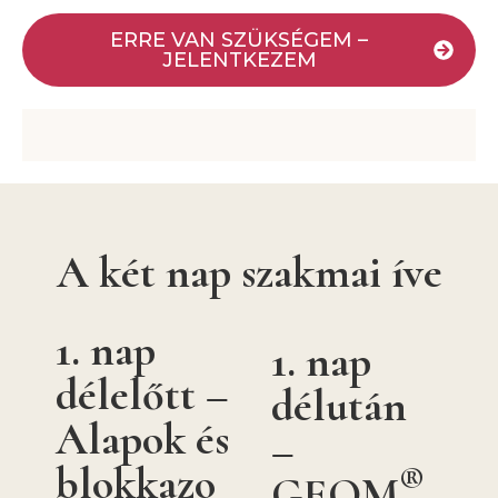
ERRE VAN SZÜKSÉGEM –
JELENTKEZEM
A két nap szakmai íve
1. nap
1. nap
délelőtt –
délután
Alapok és
–
blokkazo
®
GEOM