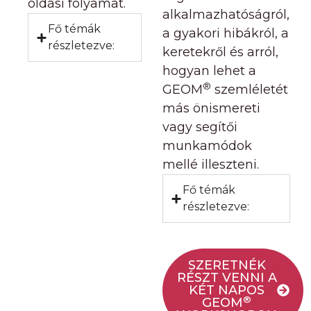
oldási folyamat.
alkalmazhatóságról,
Fő témák
a gyakori hibákról, a
részletezve:
keretekről és arról,
hogyan lehet a
®
GEOM
szemléletét
más önismereti
vagy segítői
munkamódok
mellé illeszteni.
Fő témák
részletezve:
SZERETNÉK
RÉSZT VENNI A
KÉT NAPOS
®
GEOM