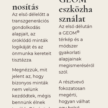
nosítás
eszközha
Az első délelőtt a
sználat
transzgenerációs
Az első délután
gondolkodás
®
a GEOM
alapjait, az
térkép és a
öröklődő minták
módszer
logikáját és az
gyakorlati
önmunka kereteit
alapjainak
tisztázza.
megismeréséről
Megnézzük, mit
szól.
jelent az, hogy
A résztvevő
bizonyos minták
fokozatosan
nem velünk
megérti,
kezdődtek, mégis
hogyan válhat
bennünk élnek
egy belső