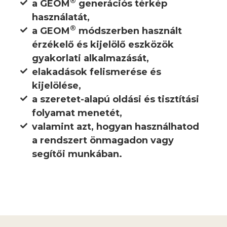
®
a GEOM
generációs térkép
használatát,
®
a GEOM
módszerben használt
érzékelő és kijelölő eszközök
gyakorlati alkalmazását,
elakadások felismerése és
kijelölése,
a szeretet-alapú oldási és tisztítási
folyamat menetét,
valamint azt, hogyan használhatod
a rendszert önmagadon vagy
segítői munkában.