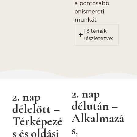
a pontosabb
önismereti
munkát.
Fő témák
részletezve:
2. nap
2. nap
délután –
délelőtt –
Alkalmazá
Térképezé
s,
s és oldási