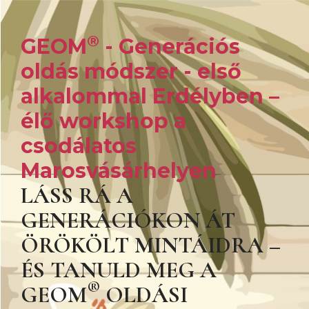
®
GEOM
- Generációs
oldás módszer - első
alkalommal Erdélyben –
élő workshop a
csodálatos
Marosvásárhelyen
LÁSS RÁ A
GENERÁCIÓKON ÁT
ÖRÖKÖLT MINTÁIDRA –
ÉS TANULD MEG A
®
GEOM
OLDÁSI