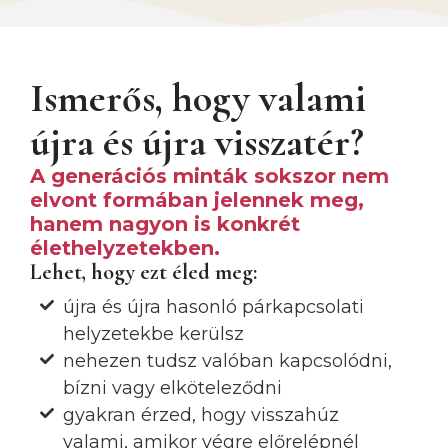
Ismerős, hogy valami
újra és újra visszatér?
A generációs minták sokszor nem
elvont formában jelennek meg,
hanem nagyon is konkrét
élethelyzetekben.
Lehet, hogy ezt éled meg:
újra és újra hasonló párkapcsolati
helyzetekbe kerülsz
nehezen tudsz valóban kapcsolódni,
bízni vagy elköteleződni
gyakran érzed, hogy visszahúz
valami, amikor végre előrelépnél