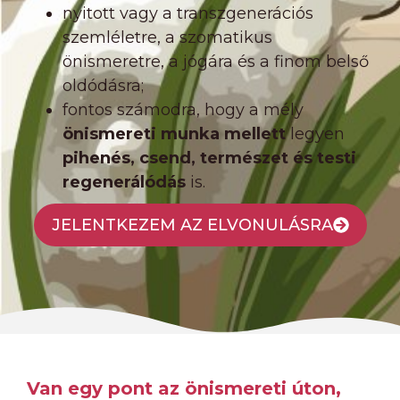
nyitott vagy a transzgenerációs
szemléletre, a szomatikus
önismeretre, a jógára és a finom belső
oldódásra;
fontos számodra, hogy a mély
önismereti munka mellett
legyen
pihenés, csend, természet és testi
regenerálódás
is.
JELENTKEZEM AZ ELVONULÁSRA
Van egy pont az önismereti úton,