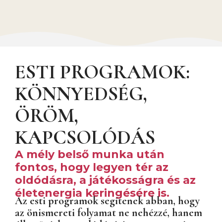
ESTI PROGRAMOK:
KÖNNYEDSÉG,
ÖRÖM,
KAPCSOLÓDÁS
A mély belső munka után
fontos, hogy legyen tér az
oldódásra, a játékosságra és az
életenergia keringésére is.
Az esti programok segítenek abban, hogy
az önismereti folyamat ne nehézzé, hanem