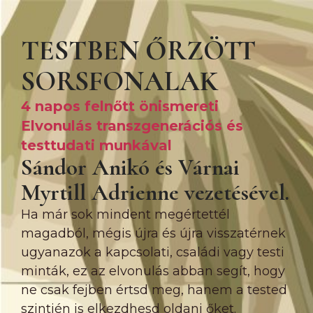
TESTBEN ŐRZÖTT
SORSFONALAK
4 napos felnőtt önismereti
Elvonulás transzgenerációs és
testtudati munkával
Sándor Anikó és Várnai
Myrtill Adrienne vezetésével.
Ha már sok mindent megértettél
magadból, mégis újra és újra visszatérnek
ugyanazok a kapcsolati, családi vagy testi
minták, ez az elvonulás abban segít, hogy
ne csak fejben értsd meg, hanem a tested
szintjén is elkezdhesd oldani őket.