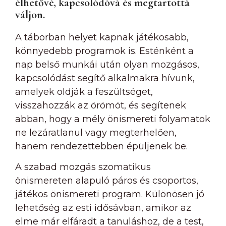
élhetővé, kapcsolódóvá és megtartottá
váljon.
A táborban helyet kapnak játékosabb,
könnyedebb programok is. Esténként a
nap belső munkái után olyan mozgásos,
kapcsolódást segítő alkalmakra hívunk,
amelyek oldják a feszültséget,
visszahozzák az örömöt, és segítenek
abban, hogy a mély önismereti folyamatok
ne lezáratlanul vagy megterhelően,
hanem rendezettebben épüljenek be.
A szabad mozgás szomatikus
önismereten alapuló páros és csoportos,
játékos önismereti program. Különösen jó
lehetőség az esti idősávban, amikor az
elme már elfáradt a tanuláshoz, de a test,