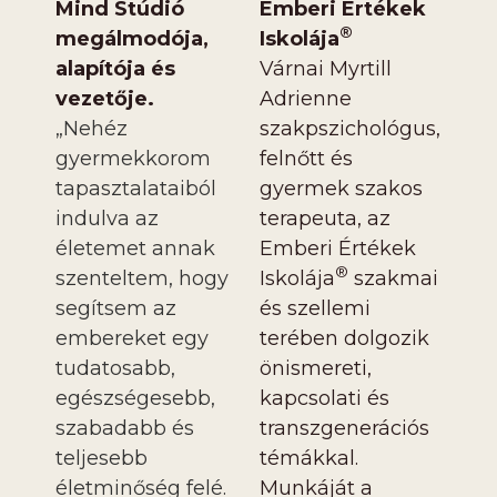
Mind Stúdió
Emberi Értékek
®
megálmodója,
Iskolája
alapítója és
Várnai Myrtill
vezetője.
Adrienne
„Nehéz
szakpszichológus,
gyermekkorom
felnőtt és
tapasztalataiból
gyermek szakos
indulva az
terapeuta, az
életemet annak
Emberi Értékek
®
szenteltem, hogy
Iskolája
szakmai
segítsem az
és szellemi
embereket egy
terében dolgozik
tudatosabb,
önismereti,
egészségesebb,
kapcsolati és
szabadabb és
transzgenerációs
teljesebb
témákkal.
életminőség felé.
Munkáját a