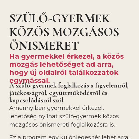
SZÜLŐ-GYERMEK
KÖZÖS MOZGÁSOS
ÖNISMERET
Ha gyermekkel érkezel, a közös
mozgás lehetőséget ad arra,
hogy új oldalról találkozzatok
egymással.
A szülő-gyermek foglalkozás a figyelemről,
játékosságról, együttműködésről és
kapcsolódásról szól.
Amennyiben gyermekkel érkezel,
lehetőség nyílhat szülő-gyermek közös
mozgásos önismereti foglalkozásra is.
Ez a program egy különleges tér lehet arra,