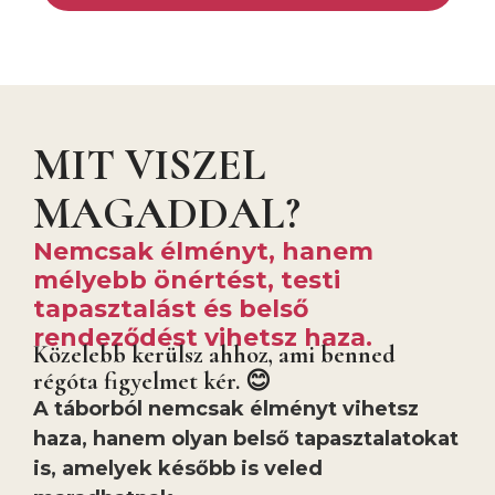
MIT VISZEL
MAGADDAL?
Nemcsak élményt, hanem
mélyebb önértést, testi
tapasztalást és belső
rendeződést vihetsz haza.
Közelebb kerülsz ahhoz, ami benned
régóta figyelmet kér. 😊
A táborból nemcsak élményt vihetsz
haza, hanem olyan belső tapasztalatokat
is, amelyek később is veled