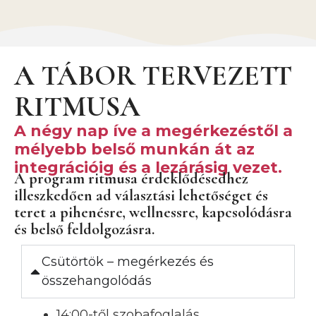
A TÁBOR TERVEZETT
RITMUSA
A négy nap íve a megérkezéstől a
mélyebb belső munkán át az
integrációig és a lezárásig vezet.
A program ritmusa érdeklődésedhez
illeszkedően ad választási lehetőséget és
teret a pihenésre, wellnessre, kapcsolódásra
és belső feldolgozásra.
Csütörtök – megérkezés és
összehangolódás
14:00-től szobafoglalás