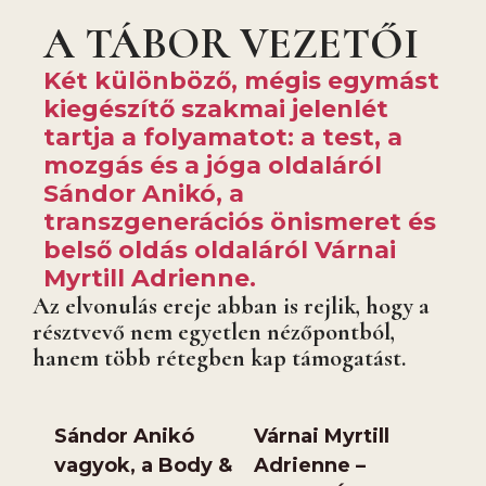
A TÁBOR VEZETŐI
Két különböző, mégis egymást
kiegészítő szakmai jelenlét
tartja a folyamatot: a test, a
mozgás és a jóga oldaláról
Sándor Anikó, a
transzgenerációs önismeret és
belső oldás oldaláról Várnai
Myrtill Adrienne.
Az elvonulás ereje abban is rejlik, hogy a
résztvevő nem egyetlen nézőpontból,
hanem több rétegben kap támogatást.
Sándor Anikó
Várnai Myrtill
vagyok, a Body &
Adrienne –