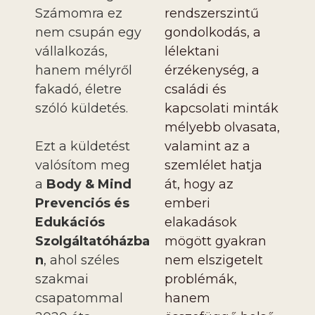
Számomra ez
rendszerszintű
nem csupán egy
gondolkodás, a
vállalkozás,
lélektani
hanem mélyről
érzékenység, a
fakadó, életre
családi és
szóló küldetés.
kapcsolati minták
mélyebb olvasata,
Ezt a küldetést
valamint az a
valósítom meg
szemlélet hatja
a
Body & Mind
át, hogy az
Prevenciós és
emberi
Edukációs
elakadások
Szolgáltatóházba
mögött gyakran
n
, ahol széles
nem elszigetelt
szakmai
problémák,
csapatommal
hanem