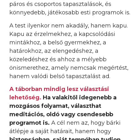
páros és csoportos tapasztalások, és
könnyedebb, játékosabb esti programok is.
A test ilyenkor nem akadály, hanem kapu.
Kapu az érzelmekhez, a kapcsolódási
mintákhoz, a belső gyermekhez, a
határokhoz, az elengedéshez, a
közeledéshez és ahhoz a mélyebb
önismerethez, amely nemcsak megértést,
hanem valódi belső tapasztalást ad.
A táborban mindig lesz választási
lehetőség.
Ha valakitől idegenebb a
mozgásos folyamat, választhat
meditációs, oldó vagy csendesebb
programot is.
A cél nem az, hogy bárki
átlépje a saját határait, hanem hogy
biztonságban, saját tempóban tudjon