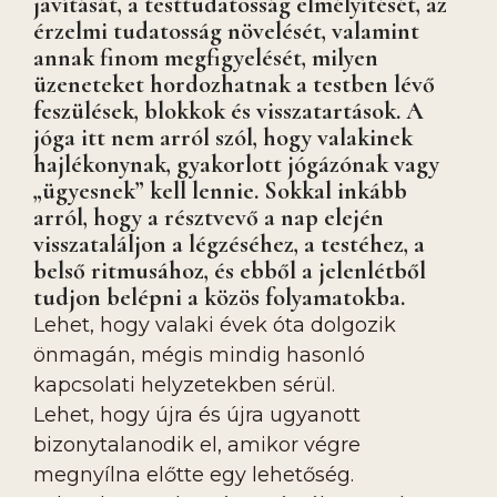
javítását, a testtudatosság elmélyítését, az
érzelmi tudatosság növelését, valamint
annak finom megfigyelését, milyen
üzeneteket hordozhatnak a testben lévő
feszülések, blokkok és visszatartások. A
jóga itt nem arról szól, hogy valakinek
hajlékonynak, gyakorlott jógázónak vagy
„ügyesnek” kell lennie. Sokkal inkább
arról, hogy a résztvevő a nap elején
visszataláljon a légzéséhez, a testéhez, a
belső ritmusához, és ebből a jelenlétből
tudjon belépni a közös folyamatokba.
Lehet, hogy valaki évek óta dolgozik
önmagán, mégis mindig hasonló
kapcsolati helyzetekben sérül.
Lehet, hogy újra és újra ugyanott
bizonytalanodik el, amikor végre
megnyílna előtte egy lehetőség.