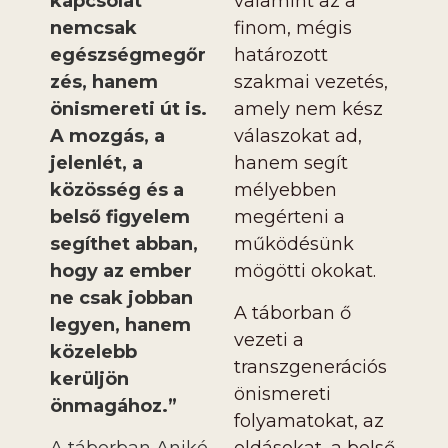
kapcsolat
valamint az a
nemcsak
finom, mégis
egészségmegőr
határozott
zés, hanem
szakmai vezetés,
önismereti út is.
amely nem kész
A mozgás, a
válaszokat ad,
jelenlét, a
hanem segít
közösség és a
mélyebben
belső figyelem
megérteni a
segíthet abban,
működésünk
hogy az ember
mögötti okokat.
ne csak jobban
A táborban ő
legyen, hanem
vezeti a
közelebb
transzgenerációs
kerüljön
önismereti
önmagához.”
folyamatokat, az
A táborban Anikó
oldásokat, a belső