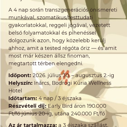
A 4 nap során transzgenerációs önismereti
munkával, szomatikus/testtudati
gyakorlatokkal, reggeli jógával, vezetett
belső folyamatokkal és pihenéssel
dolgozunk azon, hogy közelebb kerülj
ahhoz, amit a tested régóta őriz — és amit
most már készen állsz finoman,
megtartott térben elengedni.
Időpont:
2026. július 30. – augusztus 2.-ig
Helyszín:
Inárcs, Bodrogi Kúria Wellness
Hotel
Időtartam:
4 nap / 3 éjszaka
Részvételi díj:
Early Bird áron 190.000
Ft/fő június 20-ig, utána 240.000 Ft/fő
Az ár tartalmazza:
a 3 éjszaka szállást,