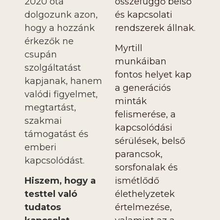
2020 óta
összefüggő belső
dolgozunk azon,
és kapcsolati
hogy a hozzánk
rendszerek állnak.
érkezők ne
Myrtill
csupán
munkáiban
szolgáltatást
fontos helyet kap
kapjanak, hanem
a generációs
valódi figyelmet,
minták
megtartást,
felismerése, a
szakmai
kapcsolódási
támogatást és
sérülések, belső
emberi
parancsok,
kapcsolódást.
sorsfonalak és
Hiszem, hogy a
ismétlődő
testtel való
élethelyzetek
tudatos
értelmezése,