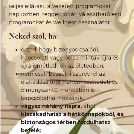
teljes ellátást, a vezetett programokat
napközben, reggeli jógát, választható esti
programokat és wellness használatot.
Neked szól, ha:
érzed, hogy bizonyos családi,
kapcsolati vagy belső minták újra és
újra ismétlődnek az életedben;
nem csak beszélni szeretnél az
elakadásaidról, hanem testtudati és
élményszintű munkában is
kapcsolódnál hozzájuk;
vágysz néhány napra,
ahol
kiszakadhatsz a hétköznapokból, és
biztonságos térben fordulhatsz
befelé;