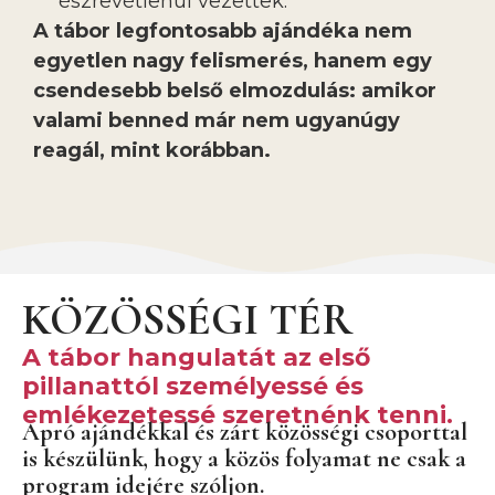
észrevétlenül vezettek.
A tábor legfontosabb ajándéka nem
egyetlen nagy felismerés, hanem egy
csendesebb belső elmozdulás: amikor
valami benned már nem ugyanúgy
reagál, mint korábban.
KÖZÖSSÉGI TÉR
A tábor hangulatát az első
pillanattól személyessé és
emlékezetessé szeretnénk tenni.
Apró ajándékkal és zárt közösségi csoporttal
is készülünk, hogy a közös folyamat ne csak a
program idejére szóljon.