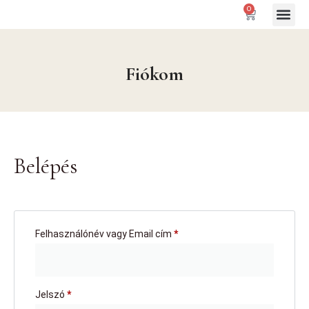
0
Gátló paranc
Fiókom
Belépés
Felhasználónév vagy Email cím
*
Jelszó
*