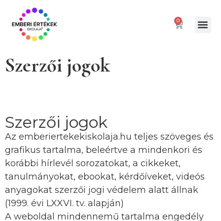
0
Gátló paranc
Szerzői jogok
Szerzői jogok
Az emberiertekekiskolaja.hu teljes szöveges és
grafikus tartalma, beleértve a mindenkori és
korábbi hírlevél sorozatokat, a cikkeket,
tanulmányokat, ebookat, kérdőíveket, videós
anyagokat szerzői jogi védelem alatt állnak
(1999. évi LXXVI. tv. alapján)
A weboldal mindennemű tartalma engedély