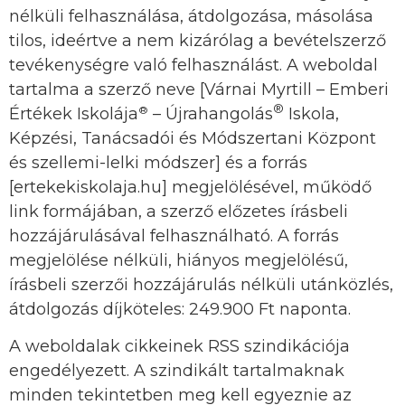
nélküli felhasználása, átdolgozása, másolása
tilos, ideértve a nem kizárólag a bevételszerző
tevékenységre való felhasználást. A weboldal
tartalma a szerző neve [Várnai Myrtill – Emberi
®
®
Értékek Iskolája
– Újrahangolás
Iskola,
Képzési, Tanácsadói és Módszertani Központ
és szellemi-lelki módszer] és a forrás
[ertekekiskolaja.hu] megjelölésével, működő
link formájában, a szerző előzetes írásbeli
hozzájárulásával felhasználható. A forrás
megjelölése nélküli, hiányos megjelölésű,
írásbeli szerzői hozzájárulás nélküli utánközlés,
átdolgozás díjköteles: 249.900 Ft naponta.
A weboldalak cikkeinek RSS szindikációja
engedélyezett. A szindikált tartalmaknak
minden tekintetben meg kell egyeznie az