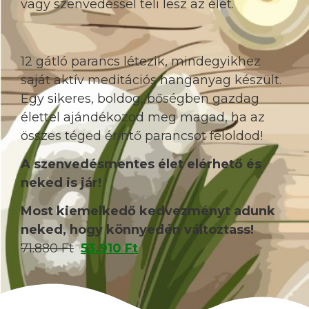
vagy szenvedéssel teli lesz az élet.
12 gátló parancs létezik, mindegyikhez
saját aktív meditációs hanganyag készült.
Egy sikeres, boldog, bőségben gazdag
élettel ajándékozod meg magad, ha az
összes téged érintő parancsot feloldod!
A szenvedésmentes élet elérhető és
neked is jár!
Most kiemelkedő kedvezményt adunk
neked, hogy könnyedén változtass!
71.880
Ft
53.910
Ft