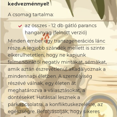
kedvezménnyel!
A csomag tartalma:
az összes - 12 db gátló parancs
hanganyag (felnőtt verzió)
Minden ember egy transzgenerációs lánc
része. A legjobb szándék mellett is szinte
elkerülhetetlen, hogy ne kapjunk
felmenőinktől negatív mintákat, sémákat,
amik aztán észrevétlenül akadályoznak a
mindennapi életben. A személyiség
részévé válnak, egy életen át
meghatározva a választásokat, a
döntéseket. Hatással lesznek a
párkapcsolatra, a konfliktuskezelésre, az
egészségre. Befolyásolják, hogy sikeres