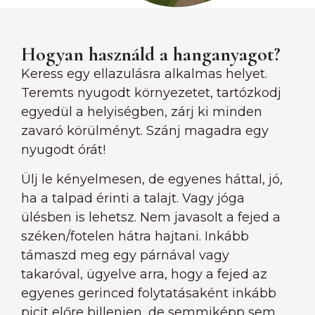
Hogyan használd a hanganyagot?
Keress egy ellazulásra alkalmas helyet.
Teremts nyugodt környezetet, tartózkodj
egyedül a helyiségben, zárj ki minden
zavaró körülményt. Szánj magadra egy
nyugodt órát!
Ülj le kényelmesen, de egyenes háttal, jó,
ha a talpad érinti a talajt. Vagy jóga
ülésben is lehetsz. Nem javasolt a fejed a
széken/fotelen hátra hajtani. Inkább
támaszd meg egy párnával vagy
takaróval, ügyelve arra, hogy a fejed az
egyenes gerinced folytatásaként inkább
picit előre billenjen, de semmiképp sem