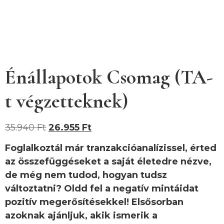
Énállapotok Csomag (TA-
t végzetteknek)
35.940
Ft
26.955
Ft
Foglalkoztál már tranzakcióanalízissel, érted
az összefüggéseket a saját életedre nézve,
de még nem tudod, hogyan tudsz
változtatni? Oldd fel a negatív mintáidat
pozitív megerősítésekkel!
Elsősorban
azoknak ajánljuk, akik ismerik a