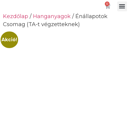
0
Kezdőlap
/
Hanganyagok
/ Énállapotok
Gátló paranc
Csomag (TA-t végzetteknek)
Akció!