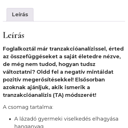
Leírás
Leírás
Foglalkoztál már tranzakcióanalízissel, érted
az összefüggéseket a saját életedre nézve,
de még nem tudod, hogyan tudsz
változtatni? Oldd fel a negatív mintáidat
pozitív megerősítésekkel!
Elsősorban
azoknak ajánljuk, akik ismerik a
tranzakcióanalízis (TA) módszerét!
A csomag tartalma:
A lázadó gyermeki viselkedés elhagyása
hanganyag