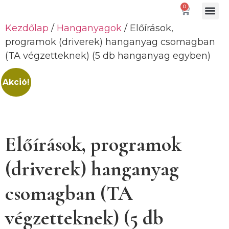
0
Kezdőlap
/
Hanganyagok
/ Előírások,
Gátló paranc
programok (driverek) hanganyag csomagban
(TA végzetteknek) (5 db hanganyag egyben)
Akció!
Előírások, programok
(driverek) hanganyag
csomagban (TA
végzetteknek) (5 db