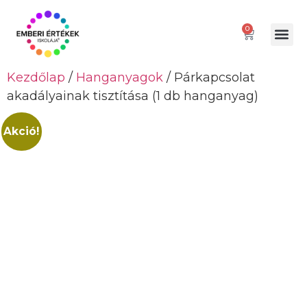
0
Gátló paranc
Kezdőlap
/
Hanganyagok
/ Párkapcsolat
akadályainak tisztítása (1 db hanganyag)
Akció!